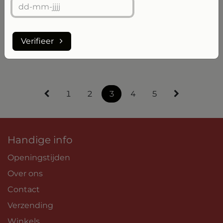
Vigne Vecchie Leggenda
Vanita Pecorino Terre di
Primitivo di Manduria
Chieti
Verifieer
€
19,42
€
6,57
1
2
3
4
5
Handige info
Openingstijden
Over ons
Contact
Verzending
Winkels