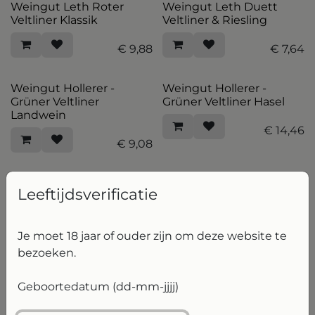
Weingut Leth Roter
Weingut Leth Duett
Veltliner Klassik
Veltliner & Riesling
€
9,88
€
7,64
Weingut Hollerer -
Weingut Hollerer -
Grüner Veltliner
Grüner Veltliner Hasel
Landwein
€
14,46
€
9,08
Villion Wines - Syrah
Villion Wines - Chenin
Leeftijdsverificatie
Blanc
€
20,62
€
19,00
Je moet 18 jaar of ouder zijn om deze website te
bezoeken.
Villion Wines -
Villion Wines - Blanc de
Chardonnay
l'Atlantique
Geboortedatum (dd-mm-jjjj)
€
18,60
€
18,60