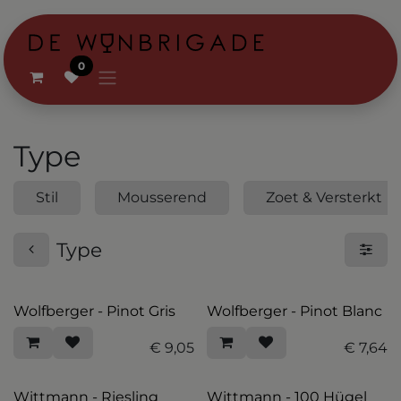
Overslaan naar inhoud
0
Type
Stil
Mousserend
Zoet & Versterkt
Type
Wolfberger - Pinot Gris
Wolfberger - Pinot Blanc
€
9,05
€
7,64
Wittmann - Riesling
Wittmann - 100 Hügel