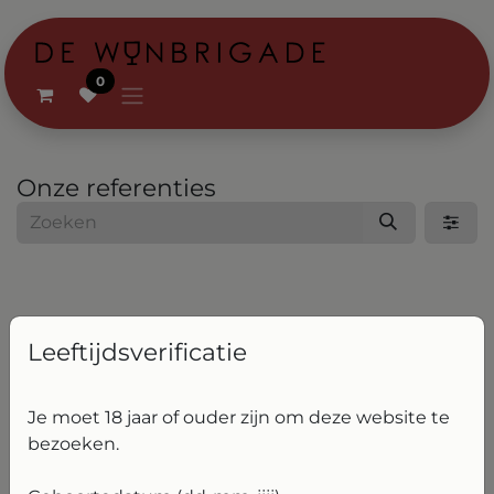
Overslaan naar inhoud
0
Onze referenties
Leeftijdsverificatie
Geen resultaten gevonden voor "
"
Je moet 18 jaar of ouder zijn om deze website te
Alle klanten weergeven
bezoeken.