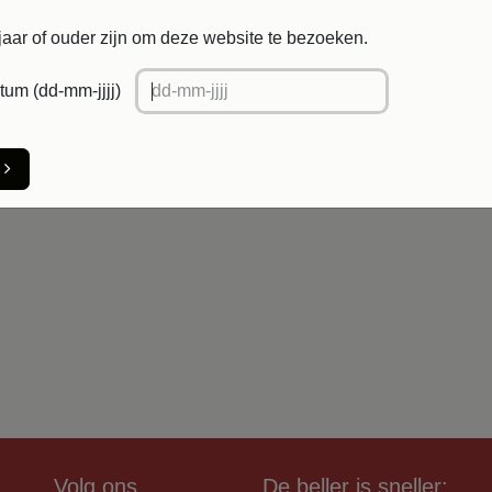
+
​In win
jaar of ouder zijn om deze website te bezoeken.
Toevoegen aan verlanglijst
um (dd-mm-jjjj)
Verzending: 2-3 werkdagen
Volg ons
De beller is sneller: