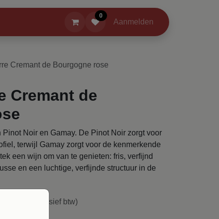
0
 Evenementen
Spraakwater en sterke verhalen
Aanmelden
Over
erre Cremant de Bourgogne rose
re Cremant de
ose
Pinot Noir en Gamay. De Pinot Noir zorgt voor
profiel, terwijl Gamay zorgt voor de kenmerkende
stek een wijn om van te genieten: fris, verfijnd
sse en een luchtige, verfijnde structuur in de
(
€
12,97
exclusief btw)