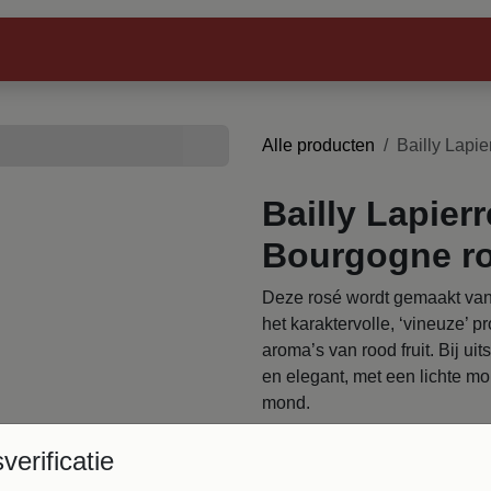
Webshop
Winkels
Horeca
Proeverijen &
Alle producten
Bailly Lapi
Bailly Lapier
Bourgogne r
Deze rosé wordt gemaakt van 
het karaktervolle, ‘vineuze’ 
aroma’s van rood fruit. Bij uit
en elegant, met een lichte mou
mond.
€
15,69
Inclusief btw
sverificatie