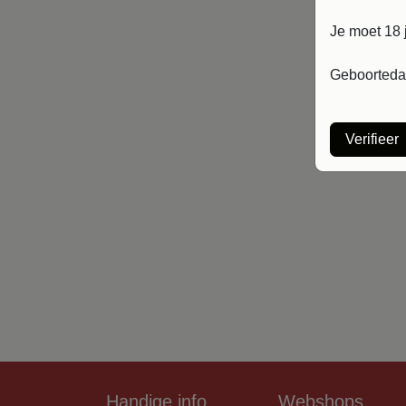
Je moet 18 
Geboortedat
Verifieer
Handige info
Webshops