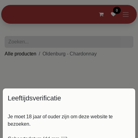
Overslaan naar inhoud
0
Alle producten
Oldenburg - Chardonnay
Leeftijdsverificatie
Je moet 18 jaar of ouder zijn om deze website te
bezoeken.