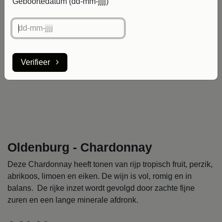
Geboortedatum (dd-mm-jjjj)
Verifieer
Oldenburg - Chardonnay
Deze Chardonnay heeft tonen van rijp tropisch fruit, perzik,
abrikoos, limoen en eiken. De wijn is vol, romig en in
balans. De rijke inzet wordt gevolgd door zachte fijne
zuren en een lange minerale afdronk.