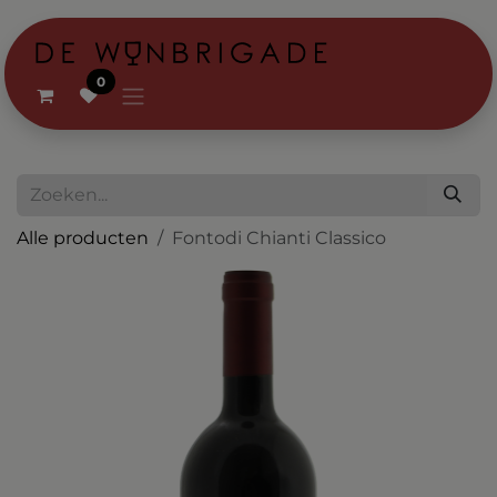
Overslaan naar inhoud
0
Alle producten
Fontodi Chianti Classico