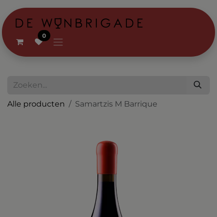
Overslaan naar inhoud
0
Alle producten
Samartzis M Barrique