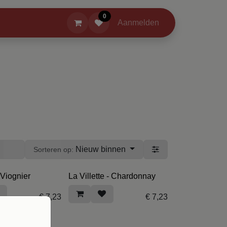
0
 Evenementen
Spraakwater en sterke verhalen
Aanmelden
Over
Nieuw binnen
Sorteren op:
 Viognier
La Villette - Chardonnay
€
7,23
€
7,23