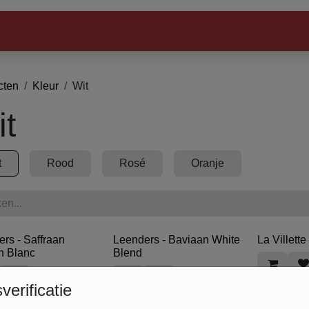
Webshop
Winkels
Horeca
Proeverijen &
cten
Kleur
Wit
t
t
Rood
Rosé
Oranje
rs - Saffraan
Leenders - Baviaan White
La Villette
n Blanc
Blend
€
8,47
€
11,78
sverificatie