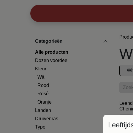
Overslaan naar inhoud
Produ
Categorieën
Wi
Alle prod​u
cten
Dozen voordeel
Kleur
Wi
Wit
Rood
Rosé
Oranje
Leende
Cheni
Landen
Druivenras
Leeftijd
Type