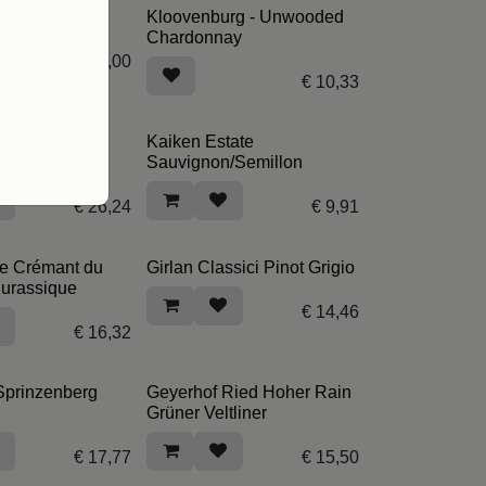
ull Verdejo
Kloovenburg - Unwooded
Chardonnay
€
11,00
€
10,33
berbergener
Kaiken Estate
e Chardonnay
Sauvignon/Semillon
€
26,24
€
9,91
re Crémant du
Girlan Classici Pinot Grigio
Jurassique
€
14,46
€
16,32
Sprinzenberg
Geyerhof Ried Hoher Rain
Grüner Veltliner
€
17,77
€
15,50