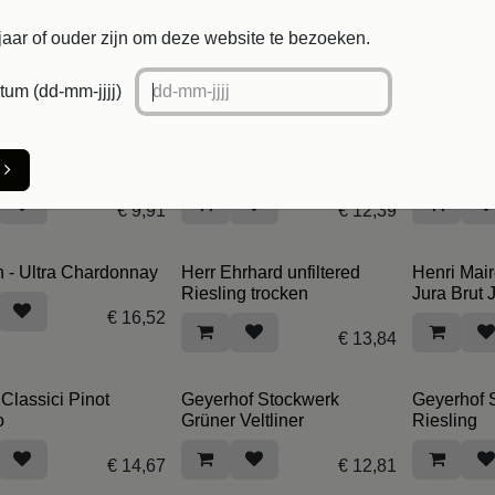
blisienne Saint Bris
KolonneNull Cuvée Blanc
Kolonne N
Sparkling
jaar of ouder zijn om deze website te bezoeken.
€
13,02
€
12,83
um (dd-mm-jjjj)
enburg - The
Kloovenburg - Barrel
Keller - O
eeper White
Fermented Chardonnay
Bassgeig
€
9,91
€
12,39
 - Ultra Chardonnay
Herr Ehrhard unfiltered
Henri Mai
Riesling trocken
Jura Brut 
€
16,52
€
13,84
 Classici Pinot
Geyerhof Stockwerk
Geyerhof 
o
Grüner Veltliner
Riesling
€
14,67
€
12,81