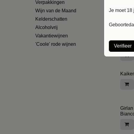
Verpakkingen
La Cha
Je moet 18 
Wijn van de Maand
Kelderschatten
Geboortedat
Alcoholvrij
Vakantiewijnen
Kloov
'Coole' rode wijnen
Gatek
Verifieer
Kaiken
Girlan
Bianc