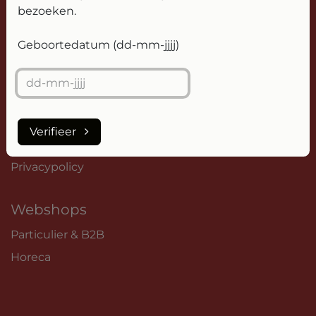
bezoeken.
Handige info
Geboortedatum (dd-mm-jjjj)
Openingstijden
Over ons
Contact
Verzending
Verifieer
Winkels
Privacypolicy
Webshops
Particulier & B2B
Horeca