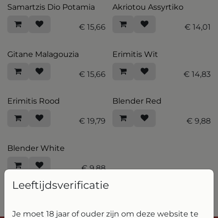
Samartzis Dio Potamia
Akriotou Assyrtiko
€
15,66
€
14,01
Gitane Malagouzia
Erimitis Wit
€
15,66
€
14,83
Erimitis Rood
Blender Red
€
19,79
€
9,88
Blender White
€
9,88
Leeftijdsverificatie
Je moet 18 jaar of ouder zijn om deze website te