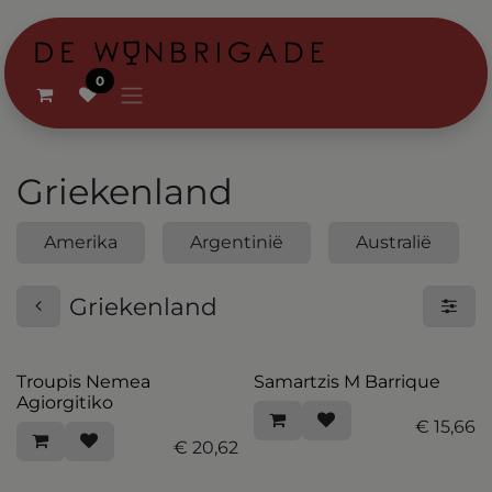
Overslaan naar inhoud
0
Griekenland
Amerika
Argentinië
Australië
Griekenland
Troupis Nemea
Samartzis M Barrique
Agiorgitiko
€
15,66
€
20,62